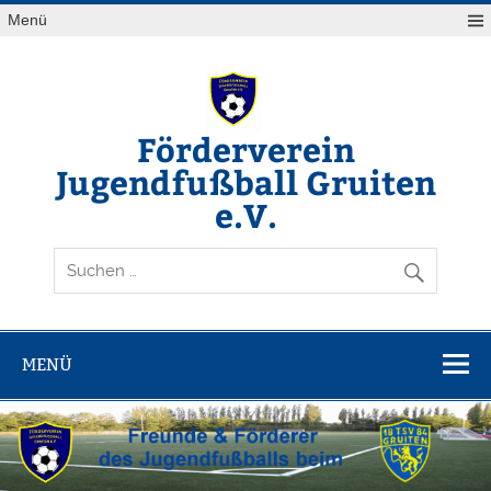
Zum
Menü
Inhalt
springen
Förderverein
Jugendfußball Gruiten
e.V.
Freunde & Förderer des Jugendfußballs beim TSV Gruiten
e.V.
MENÜ