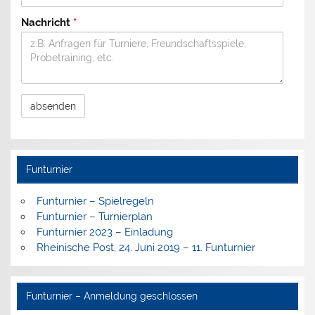
Nachricht
*
A
l
t
e
Funturnier
r
n
a
Funturnier – Spielregeln
t
Funturnier – Turnierplan
i
v
Funturnier 2023 – Einladung
e
Rheinische Post, 24. Juni 2019 – 11. Funturnier
:
Funturnier – Anmeldung geschlossen